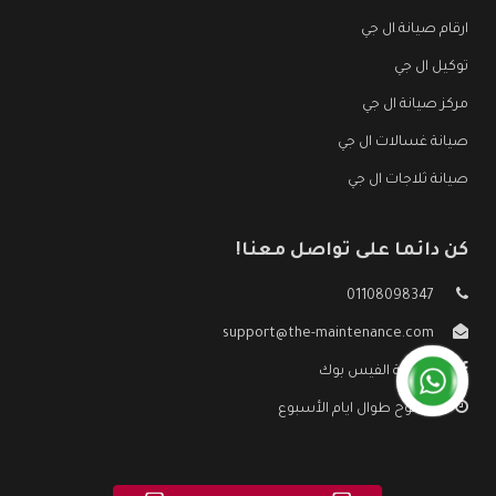
ارقام صيانة ال جي
توكيل ال جي
مركز صيانة ال جي
صيانة غسالات ال جي
صيانة ثلاجات ال جي
كن دائما على تواصل معنا!
01108098347
support@the-maintenance.com
صفحة الفيس بوك
مفتوح طوال ايام الأسبوع