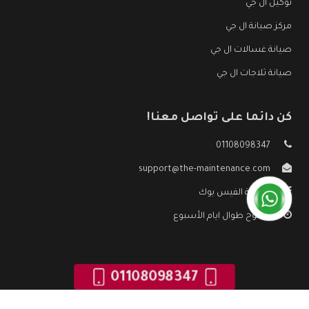
توكيل ال جي
مركز صيانة ال جي
صيانة غسالات ال جي
صيانة ثلاجات ال جي
كن دائما على تواصل معنا!
01108098347
support@the-maintenance.com
صفحة الفيس بوك
مفتوح طوال ايام الأسبوع
01108098347