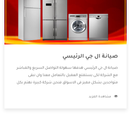
صيانة ال جي الرئيسي
صيانة ال جي الرئيسي هدفها سهولة التواصل السريع والمباشر
مع الشركة لكى يستمتع العميل بالتعامل معنا وان نبقى
متواجدين بشكل مميز فى الاسواق فنحن شركة كبيرة نهتم بكل
التفاصيل المهمة للعميل وان يستمتع بالخدمات التى تنفرد
مشاهدة المزيد
الشركة بها والتى تكون منها خدمة الصيانة التى تكون من أهم
الخدمات التى يرغب بها العميل لأنها تحافظ على كفاءة المنتج
كما أن شركة ال جي تقدم لنا جميع الأجهزة التى نبحث عنها وأقوى
الأسعار التى تكون مناسبة لكثير من العملاء