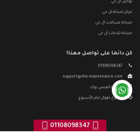
توكيل ال جي
مركز صيانة ال جي
صيانة غسالات ال جي
صيانة ثلاجات ال جي
كن دائما على تواصل معنا!
01108098347
support@the-maintenance.com
صفحة الفيس بوك
مفتوح طوال ايام الأسبوع
01108098347