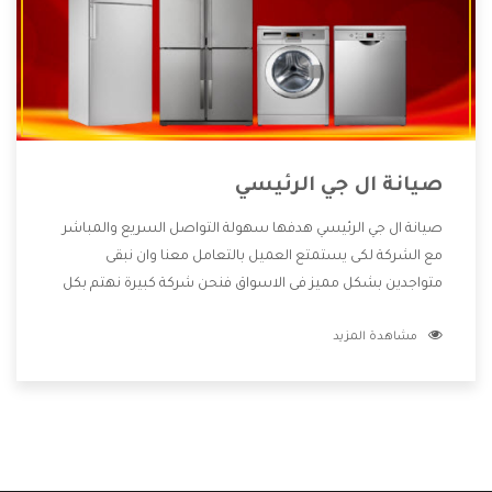
صيانة ال جي الرئيسي
صيانة ال جي الرئيسي هدفها سهولة التواصل السريع والمباشر
مع الشركة لكى يستمتع العميل بالتعامل معنا وان نبقى
متواجدين بشكل مميز فى الاسواق فنحن شركة كبيرة نهتم بكل
التفاصيل المهمة للعميل وان يستمتع بالخدمات التى تنفرد
مشاهدة المزيد
الشركة بها والتى تكون منها خدمة الصيانة التى تكون من أهم
الخدمات التى يرغب بها العميل لأنها تحافظ على كفاءة المنتج
كما أن شركة ال جي تقدم لنا جميع الأجهزة التى نبحث عنها وأقوى
الأسعار التى تكون مناسبة لكثير من العملاء