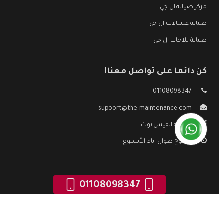
مركز صيانة ال جي
صيانة غسالات ال جي
صيانة ثلاجات ال جي
كن دائما على تواصل معنا!
01108098347
support@the-maintenance.com
صفحة الفيس بوك
مفتوح طوال ايام الأسبوع
01108098347
جميع الحقوق محفوظه ©
صيانة ال جي