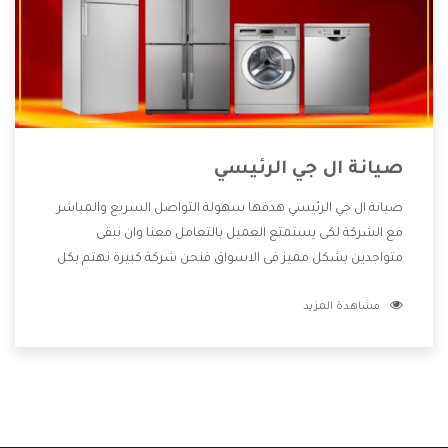
صيانة ال جي الرئيسي
صيانة ال جي الرئيسي هدفها سهولة التواصل السريع والمباشر
مع الشركة لكى يستمتع العميل بالتعامل معنا وان نبقى
متواجدين بشكل مميز فى الاسواق فنحن شركة كبيرة نهتم بكل
التفاصيل المهمة للعميل وان يستمتع بالخدمات التى تنفرد
مشاهدة المزيد
الشركة بها والتى تكون منها خدمة الصيانة التى تكون من أهم
الخدمات التى يرغب بها العميل لأنها تحافظ على كفاءة المنتج
كما أن شركة ال جي تقدم لنا جميع الأجهزة التى نبحث عنها وأقوى
الأسعار التى تكون مناسبة لكثير من العملاء