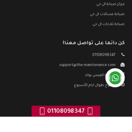
مركز صيانة ال جي
صيانة غسالات ال جي
صيانة ثلاجات ال جي
كن دائما على تواصل معنا!
01108098347
support@the-maintenance.com
صفحة الفيس بوك
مفتوح طوال ايام الأسبوع
01108098347
جميع الحقوق محفوظه ©
صيانة ال جي