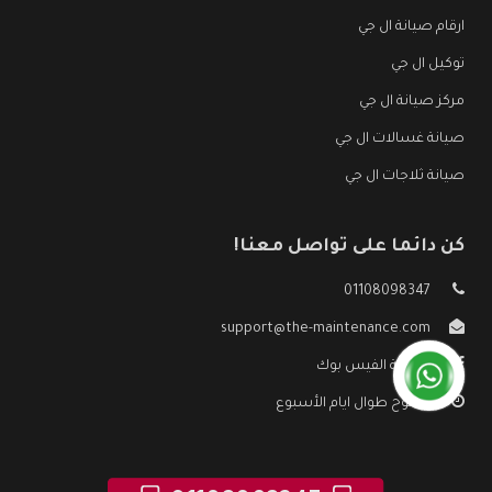
ارقام صيانة ال جي
توكيل ال جي
مركز صيانة ال جي
صيانة غسالات ال جي
صيانة ثلاجات ال جي
كن دائما على تواصل معنا!
01108098347
support@the-maintenance.com
صفحة الفيس بوك
مفتوح طوال ايام الأسبوع