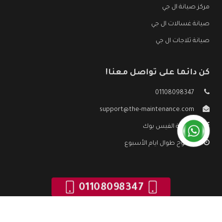
مركز صيانة ال جي
صيانة غسالات ال جي
صيانة ثلاجات ال جي
كن دائما على تواصل معنا!
01108098347
support@the-maintenance.com
صفحة الفيس بوك
مفتوح طوال ايام الأسبوع
01108098347
جميع الحقوق محفوظه ©
صيانة ال جي