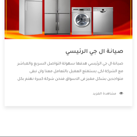
صيانة ال جي الرئيسي
صيانة ال جي الرئيسي هدفها سهولة التواصل السريع والمباشر
مع الشركة لكى يستمتع العميل بالتعامل معنا وان نبقى
متواجدين بشكل مميز فى الاسواق فنحن شركة كبيرة نهتم بكل
التفاصيل المهمة للعميل وان يستمتع بالخدمات التى تنفرد
مشاهدة المزيد
الشركة بها والتى تكون منها خدمة الصيانة التى تكون من أهم
الخدمات التى يرغب بها العميل لأنها تحافظ على كفاءة المنتج
كما أن شركة ال جي تقدم لنا جميع الأجهزة التى نبحث عنها وأقوى
الأسعار التى تكون مناسبة لكثير من العملاء