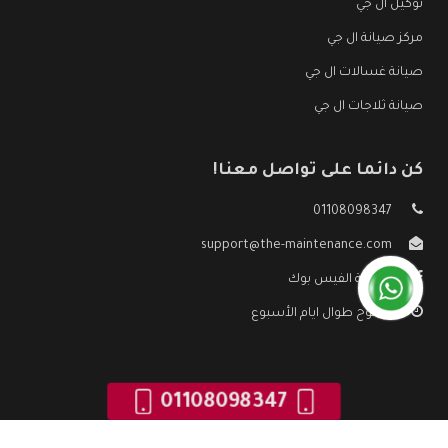
توكيل ال جي
مركز صيانة ال جي
صيانة غسالات ال جي
صيانة ثلاجات ال جي
كن دائما على تواصل معنا!
01108098347
support@the-maintenance.com
صفحة الفيس بوك
مفتوح طوال ايام الأسبوع
01108098347