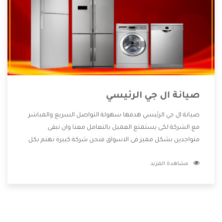
صيانة ال جي الرئيسي
صيانة ال جي الرئيسي هدفها سهولة التواصل السريع والمباشر
مع الشركة لكى يستمتع العميل بالتعامل معنا وان نبقى
متواجدين بشكل مميز فى الاسواق فنحن شركة كبيرة نهتم بكل
التفاصيل المهمة للعميل وان يستمتع بالخدمات التى تنفرد
مشاهدة المزيد
الشركة بها والتى تكون منها خدمة الصيانة التى تكون من أهم
الخدمات التى يرغب بها العميل لأنها تحافظ على كفاءة المنتج
كما أن شركة ال جي تقدم لنا جميع الأجهزة التى نبحث عنها وأقوى
الأسعار التى تكون مناسبة لكثير من العملاء