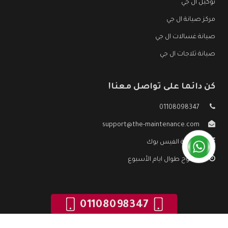
توكيل ال جي
مركز صيانة ال جي
صيانة غسالات ال جي
صيانة ثلاجات ال جي
كن دائما على تواصل معنا!
01108098347
support@the-maintenance.com
صفحة الفيس بوك
مفتوح طوال ايام الأسبوع
01108098347