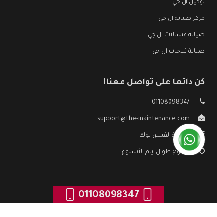
توكيل ال جي
مركز صيانة ال جي
صيانة غسالات ال جي
صيانة ثلاجات ال جي
كن دائما على تواصل معنا!
01108098347
support@the-maintenance.com
صفحة الفيس بوك
مفتوح طوال ايام الأسبوع
01108098347