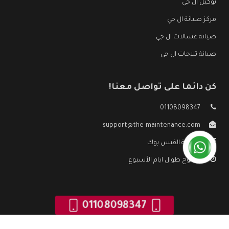
توكيل ال جي
مركز صيانة ال جي
صيانة غسالات ال جي
صيانة ثلاجات ال جي
كن دائما على تواصل معنا!
01108098347
support@the-maintenance.com
صفحة الفيس بوك
مفتوح طوال ايام الأسبوع
01108098347