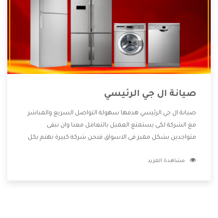
صيانة ال جي الرئيسي
صيانة ال جي الرئيسي هدفها سهولة التواصل السريع والمباشر
مع الشركة لكى يستمتع العميل بالتعامل معنا وان نبقى
متواجدين بشكل مميز فى الاسواق فنحن شركة كبيرة نهتم بكل
التفاصيل المهمة للعميل وان يستمتع بالخدمات التى تنفرد
مشاهدة المزيد
الشركة بها والتى تكون منها خدمة الصيانة التى تكون من أهم
الخدمات التى يرغب بها العميل لأنها تحافظ على كفاءة المنتج
كما أن شركة ال جي تقدم لنا جميع الأجهزة التى نبحث عنها وأقوى
الأسعار التى تكون مناسبة لكثير من العملاء