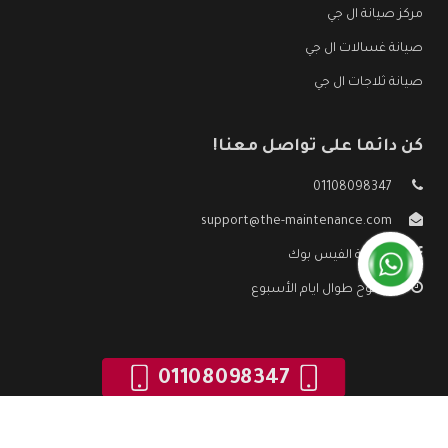
مركز صيانة ال جي
صيانة غسالات ال جي
صيانة ثلاجات ال جي
كن دائما على تواصل معنا!
01108098347
support@the-maintenance.com
صفحة الفيس بوك
مفتوح طوال ايام الأسبوع
01108098347
جميع الحقوق محفوظه ©
صيانة ال جي