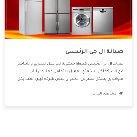
صيانة ال جي الرئيسي
صيانة ال جي الرئيسي هدفها سهولة التواصل السريع والمباشر
مع الشركة لكى يستمتع العميل بالتعامل معنا وان نبقى
متواجدين بشكل مميز فى الاسواق فنحن شركة كبيرة نهتم بكل
التفاصيل المهمة للعميل وان يستمتع بالخدمات التى تنفرد
مشاهدة المزيد
الشركة بها والتى تكون منها خدمة الصيانة التى تكون من أهم
الخدمات التى يرغب بها العميل لأنها تحافظ على كفاءة المنتج
كما أن شركة ال جي تقدم لنا جميع الأجهزة التى نبحث عنها وأقوى
الأسعار التى تكون مناسبة لكثير من العملاء