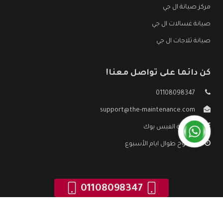
مركز صيانة ال جي
صيانة غسالات ال جي
صيانة ثلاجات ال جي
كن دائما على تواصل معنا!
01108098347
support@the-maintenance.com
صفحة الفيس بوك
مفتوح طوال ايام الأسبوع
01108098347
جميع الحقوق محفوظه ©
صيانة ال جي