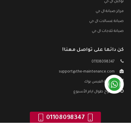
توكيل ال جي
مركز صيانة ال جي
صيانة غسالات ال جي
صيانة ثلاجات ال جي
كن دائما على تواصل معنا!
01108098347
support@the-maintenance.com
صفحة الفيس بوك
مفتوح طوال ايام الأسبوع
01108098347