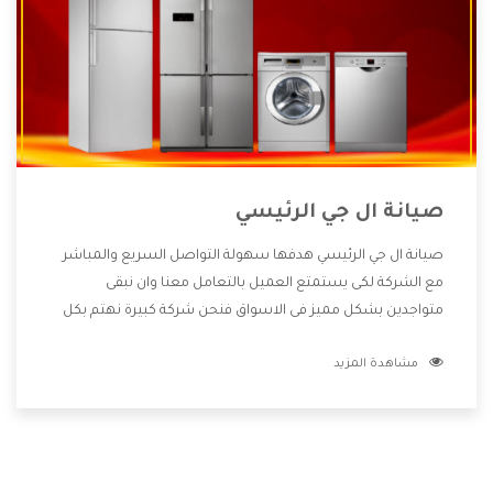
صيانة ال جي الرئيسي
صيانة ال جي الرئيسي هدفها سهولة التواصل السريع والمباشر
مع الشركة لكى يستمتع العميل بالتعامل معنا وان نبقى
متواجدين بشكل مميز فى الاسواق فنحن شركة كبيرة نهتم بكل
التفاصيل المهمة للعميل وان يستمتع بالخدمات التى تنفرد
مشاهدة المزيد
الشركة بها والتى تكون منها خدمة الصيانة التى تكون من أهم
الخدمات التى يرغب بها العميل لأنها تحافظ على كفاءة المنتج
كما أن شركة ال جي تقدم لنا جميع الأجهزة التى نبحث عنها وأقوى
الأسعار التى تكون مناسبة لكثير من العملاء