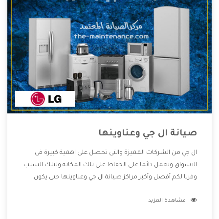
صيانة ال جي وعناوينها
ال جي من الشركات المميزة والتى تحصل على اهمية كبيرة فى
الاسواق وتعمل دائما على الحفاظ على تلك المكانه ولتلك السبب
وفرنا لكم أفضل وأكبر مراكز صيانة ال جي وعناوينها حتى يكون
قريب من كل العملاء ويستطيع القيام بتصليح جميع المنتجات
مشاهدة المزيد
دون اى ازعاج كما أننا نهتم بكل ما يحتاجه المستهلك لكى نحافظ
على ثقتهم بنا ،وهتستمتع بأقوى العروض والخدمات ما بعد البيع