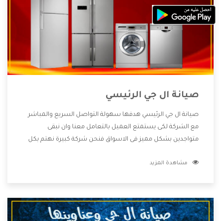
صيانة ال جي الرئيسي
صيانة ال جي الرئيسي هدفها سهولة التواصل السريع والمباشر
مع الشركة لكى يستمتع العميل بالتعامل معنا وان نبقى
متواجدين بشكل مميز فى الاسواق فنحن شركة كبيرة نهتم بكل
التفاصيل المهمة للعميل وان يستمتع بالخدمات التى تنفرد
مشاهدة المزيد
الشركة بها والتى تكون منها خدمة الصيانة التى تكون من أهم
الخدمات التى يرغب بها العميل لأنها تحافظ على كفاءة المنتج
كما أن شركة ال جي تقدم لنا جميع الأجهزة التى نبحث عنها وأقوى
الأسعار التى تكون مناسبة لكثير من العملاء