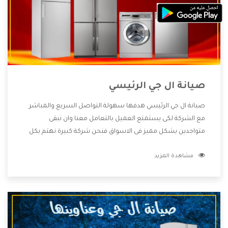
صيانة ال جي الرئيسي
صيانة ال جي الرئيسي هدفها سهولة التواصل السريع والمباشر
مع الشركة لكى يستمتع العميل بالتعامل معنا وان نبقى
متواجدين بشكل مميز فى الاسواق فنحن شركة كبيرة نهتم بكل
التفاصيل المهمة للعميل وان يستمتع بالخدمات التى تنفرد
مشاهدة المزيد
الشركة بها والتى تكون منها خدمة الصيانة التى تكون من أهم
الخدمات التى يرغب بها العميل لأنها تحافظ على كفاءة المنتج
كما أن شركة ال جي تقدم لنا جميع الأجهزة التى نبحث عنها وأقوى
الأسعار التى تكون مناسبة لكثير من العملاء