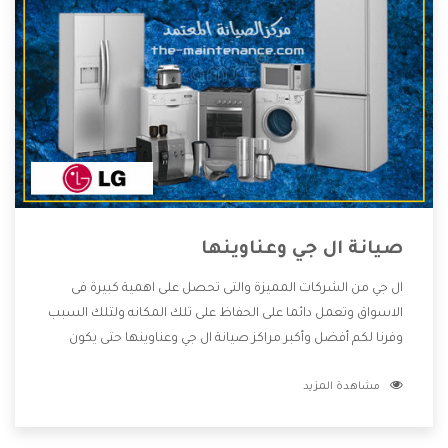
صيانة ال جي وعناوينها
ال جي من الشركات المميزة والتى تحصل على اهمية كبيرة فى
الاسواق وتعمل دائما على الحفاظ على تلك المكانه ولتلك السبب
وفرنا لكم أفضل وأكبر مراكز صيانة ال جي وعناوينها حتى يكون
قريب من كل العملاء ويستطيع القيام بتصليح جميع المنتجات
مشاهدة المزيد
دون اى ازعاج كما أننا نهتم بكل ما يحتاجه المستهلك لكى نحافظ
على ثقتهم بنا ،وهتستمتع بأقوى العروض والخدمات ما بعد البيع
التى ترضى العميل