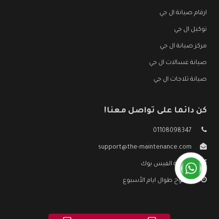
ارقام صيانة ال جي
توكيل ال جي
مركز صيانة ال جي
صيانة غسالات ال جي
صيانة ثلاجات ال جي
كن دائما على تواصل معنا!
01108098347
support@the-maintenance.com
صفحة الفيس بوك
مفتوح طوال ايام الأسبوع