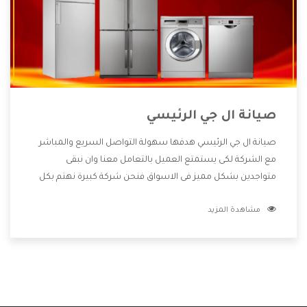
صيانة ال جي الرئيسي
صيانة ال جي الرئيسي هدفها سهولة التواصل السريع والمباشر
مع الشركة لكى يستمتع العميل بالتعامل معنا وان نبقى
متواجدين بشكل مميز فى الاسواق فنحن شركة كبيرة نهتم بكل
التفاصيل المهمة للعميل وان يستمتع بالخدمات التى تنفرد
مشاهدة المزيد
الشركة بها والتى تكون منها خدمة الصيانة التى تكون من أهم
الخدمات التى يرغب بها العميل لأنها تحافظ على كفاءة المنتج
كما أن شركة ال جي تقدم لنا جميع الأجهزة التى نبحث عنها وأقوى
الأسعار التى تكون مناسبة لكثير من العملاء