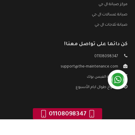
مركز صيانة ال جي
صيانة غسالات ال جي
صيانة ثلاجات ال جي
كن دائما على تواصل معنا!
01108098347
support@the-maintenance.com
صفحة الفيس بوك
مفتوح طوال ايام الأسبوع
01108098347
جميع الحقوق محفوظه ©
صيانة ال جي