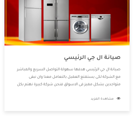
صيانة ال جي الرئيسي
صيانة ال جي الرئيسي هدفها سهولة التواصل السريع والمباشر
مع الشركة لكى يستمتع العميل بالتعامل معنا وان نبقى
متواجدين بشكل مميز فى الاسواق فنحن شركة كبيرة نهتم بكل
التفاصيل المهمة للعميل وان يستمتع بالخدمات التى تنفرد
مشاهدة المزيد
الشركة بها والتى تكون منها خدمة الصيانة التى تكون من أهم
الخدمات التى يرغب بها العميل لأنها تحافظ على كفاءة المنتج
كما أن شركة ال جي تقدم لنا جميع الأجهزة التى نبحث عنها وأقوى
الأسعار التى تكون مناسبة لكثير من العملاء