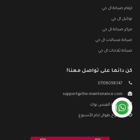
ارقام صيانة ال جي
توكيل ال جي
مركز صيانة ال جي
صيانة غسالات ال جي
صيانة ثلاجات ال جي
كن دائما على تواصل معنا!
01108098347
support@the-maintenance.com
صفحة الفيس بوك
مفتوح طوال ايام الأسبوع