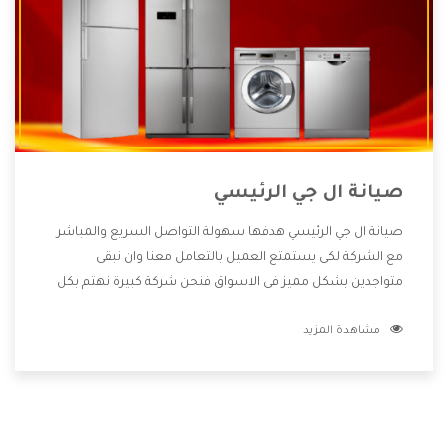
صيانة ال جي الرئيسي
صيانة ال جي الرئيسي هدفها سهولة التواصل السريع والمباشر
مع الشركة لكى يستمتع العميل بالتعامل معنا وان نبقى
متواجدين بشكل مميز فى الاسواق فنحن شركة كبيرة نهتم بكل
التفاصيل المهمة للعميل وان يستمتع بالخدمات التى تنفرد
مشاهدة المزيد
الشركة بها والتى تكون منها خدمة الصيانة التى تكون من أهم
الخدمات التى يرغب بها العميل لأنها تحافظ على كفاءة المنتج
كما أن شركة ال جي تقدم لنا جميع الأجهزة التى نبحث عنها وأقوى
الأسعار التى تكون مناسبة لكثير من العملاء