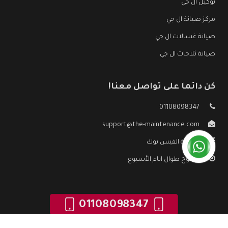
توكيل ال جي
مركز صيانة ال جي
صيانة غسالات ال جي
صيانة ثلاجات ال جي
كن دائما على تواصل معنا!
01108098347
support@the-maintenance.com
صفحة الفيس بوك
مفتوح طوال ايام الأسبوع
01108098347