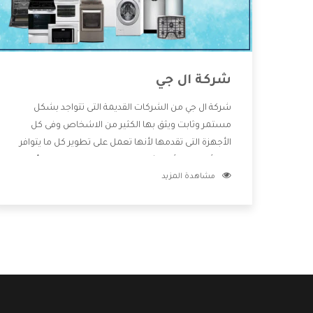
شركة ال جي
شركة ال جي من الشركات القديمة التى تتواجد بشكل
مستمر وثابت ويثق بها الكثير من الاشخاص وفى كل
الأجهزة التى تقدمها لأنها تعمل على تطوير كل ما يتوافر
فى الأسواق ولأنها شركة معروفة تهتم جدا بتوفير أفضل
مشاهدة المزيد
خدمات ما بعد البيع مع المنتجات وتقدم للعملاء أقوى
العروض والخصومات التى تسهل على المستهلك
الاستمتاع بشراء جميع ما نقدمه لكم معنا هتجد كل ما
هو جديد وأفضل