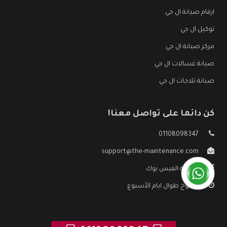
ارقام صيانة ال جي
توكيل ال جي
مركز صيانة ال جي
صيانة غسالات ال جي
صيانة ثلاجات ال جي
كن دائما على تواصل معنا!
01108098347
support@the-maintenance.com
صفحة الفيس بوك
مفتوح طوال ايام الأسبوع