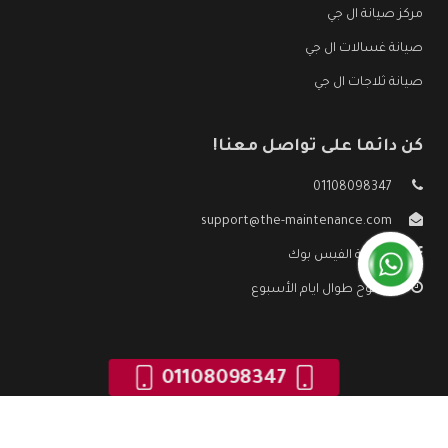
مركز صيانة ال جي
صيانة غسالات ال جي
صيانة ثلاجات ال جي
كن دائما على تواصل معنا!
01108098347
support@the-maintenance.com
صفحة الفيس بوك
مفتوح طوال ايام الأسبوع
01108098347
جميع الحقوق محفوظه ©
صيانة ال جي