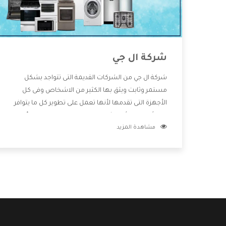
شركة ال جي
شركة ال جي من الشركات القديمة التى تتواجد بشكل
مستمر وثابت ويثق بها الكثير من الاشخاص وفى كل
الأجهزة التى تقدمها لأنها تعمل على تطوير كل ما يتوافر
فى الأسواق ولأنها شركة معروفة تهتم جدا بتوفير أفضل
مشاهدة المزيد
خدمات ما بعد البيع مع المنتجات وتقدم للعملاء أقوى
العروض والخصومات التى تسهل على المستهلك
الاستمتاع بشراء جميع ما نقدمه لكم معنا هتجد كل ما
هو جديد وأفضل