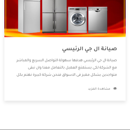
صيانة ال جي الرئيسي
صيانة ال جي الرئيسي هدفها سهولة التواصل السريع والمباشر
مع الشركة لكى يستمتع العميل بالتعامل معنا وان نبقى
متواجدين بشكل مميز فى الاسواق فنحن شركة كبيرة نهتم بكل
التفاصيل المهمة للعميل وان يستمتع بالخدمات التى تنفرد
مشاهدة المزيد
الشركة بها والتى تكون منها خدمة الصيانة التى تكون من أهم
الخدمات التى يرغب بها العميل لأنها تحافظ على كفاءة المنتج
كما أن شركة ال جي تقدم لنا جميع الأجهزة التى نبحث عنها وأقوى
الأسعار التى تكون مناسبة لكثير من العملاء