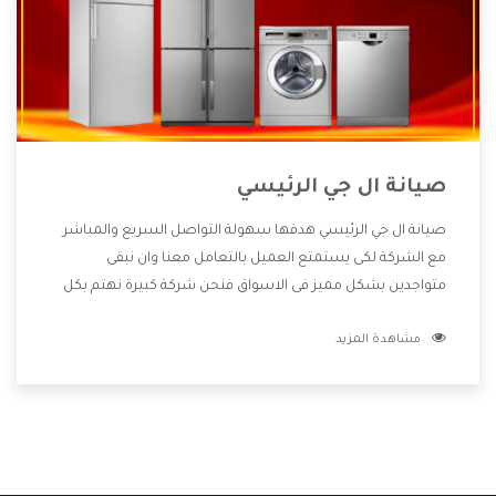
صيانة ال جي الرئيسي
صيانة ال جي الرئيسي هدفها سهولة التواصل السريع والمباشر
مع الشركة لكى يستمتع العميل بالتعامل معنا وان نبقى
متواجدين بشكل مميز فى الاسواق فنحن شركة كبيرة نهتم بكل
التفاصيل المهمة للعميل وان يستمتع بالخدمات التى تنفرد
مشاهدة المزيد
الشركة بها والتى تكون منها خدمة الصيانة التى تكون من أهم
الخدمات التى يرغب بها العميل لأنها تحافظ على كفاءة المنتج
كما أن شركة ال جي تقدم لنا جميع الأجهزة التى نبحث عنها وأقوى
الأسعار التى تكون مناسبة لكثير من العملاء