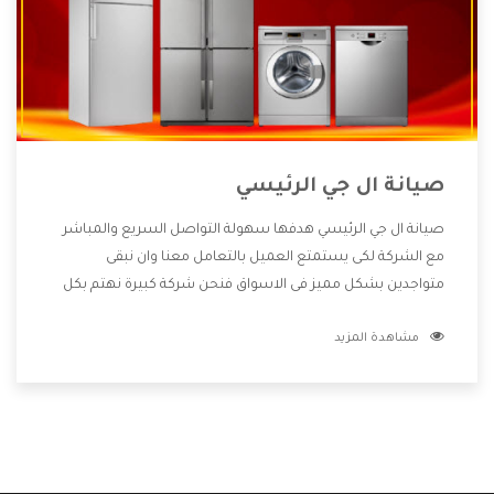
صيانة ال جي الرئيسي
صيانة ال جي الرئيسي هدفها سهولة التواصل السريع والمباشر
مع الشركة لكى يستمتع العميل بالتعامل معنا وان نبقى
متواجدين بشكل مميز فى الاسواق فنحن شركة كبيرة نهتم بكل
التفاصيل المهمة للعميل وان يستمتع بالخدمات التى تنفرد
مشاهدة المزيد
الشركة بها والتى تكون منها خدمة الصيانة التى تكون من أهم
الخدمات التى يرغب بها العميل لأنها تحافظ على كفاءة المنتج
كما أن شركة ال جي تقدم لنا جميع الأجهزة التى نبحث عنها وأقوى
الأسعار التى تكون مناسبة لكثير من العملاء