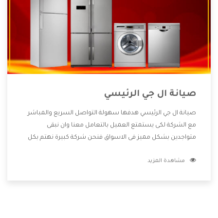
صيانة ال جي الرئيسي
صيانة ال جي الرئيسي هدفها سهولة التواصل السريع والمباشر
مع الشركة لكى يستمتع العميل بالتعامل معنا وان نبقى
متواجدين بشكل مميز فى الاسواق فنحن شركة كبيرة نهتم بكل
التفاصيل المهمة للعميل وان يستمتع بالخدمات التى تنفرد
مشاهدة المزيد
الشركة بها والتى تكون منها خدمة الصيانة التى تكون من أهم
الخدمات التى يرغب بها العميل لأنها تحافظ على كفاءة المنتج
كما أن شركة ال جي تقدم لنا جميع الأجهزة التى نبحث عنها وأقوى
الأسعار التى تكون مناسبة لكثير من العملاء