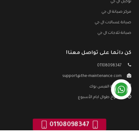
توكيل ال جي
مركز صيانة ال جي
صيانة غسالات ال جي
صيانة ثلاجات ال جي
كن دائما على تواصل معنا!
01108098347
support@the-maintenance.com
صفحة الفيس بوك
مفتوح طوال ايام الأسبوع
01108098347