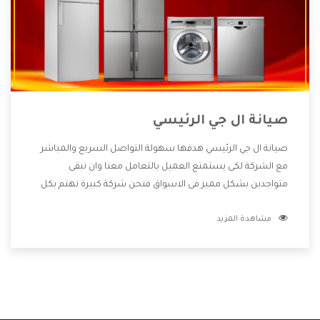
صيانة ال جي الرئيسي
صيانة ال جي الرئيسي هدفها سهولة التواصل السريع والمباشر
مع الشركة لكى يستمتع العميل بالتعامل معنا وان نبقى
متواجدين بشكل مميز فى الاسواق فنحن شركة كبيرة نهتم بكل
التفاصيل المهمة للعميل وان يستمتع بالخدمات التى تنفرد
مشاهدة المزيد
الشركة بها والتى تكون منها خدمة الصيانة التى تكون من أهم
الخدمات التى يرغب بها العميل لأنها تحافظ على كفاءة المنتج
كما أن شركة ال جي تقدم لنا جميع الأجهزة التى نبحث عنها وأقوى
الأسعار التى تكون مناسبة لكثير من العملاء