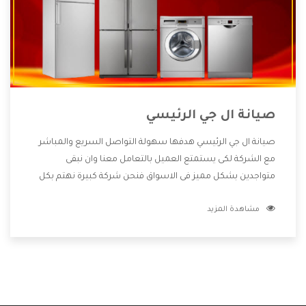
صيانة ال جي الرئيسي
صيانة ال جي الرئيسي هدفها سهولة التواصل السريع والمباشر
مع الشركة لكى يستمتع العميل بالتعامل معنا وان نبقى
متواجدين بشكل مميز فى الاسواق فنحن شركة كبيرة نهتم بكل
التفاصيل المهمة للعميل وان يستمتع بالخدمات التى تنفرد
مشاهدة المزيد
الشركة بها والتى تكون منها خدمة الصيانة التى تكون من أهم
الخدمات التى يرغب بها العميل لأنها تحافظ على كفاءة المنتج
كما أن شركة ال جي تقدم لنا جميع الأجهزة التى نبحث عنها وأقوى
الأسعار التى تكون مناسبة لكثير من العملاء