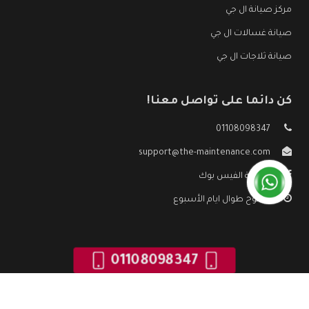
مركز صيانة ال جي
صيانة غسالات ال جي
صيانة ثلاجات ال جي
كن دائما على تواصل معنا!
01108098347
support@the-maintenance.com
صفحة الفيس بوك
مفتوح طوال ايام الأسبوع
01108098347
جميع الحقوق محفوظه ©
صيانة ال جي