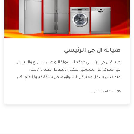
صيانة ال جي الرئيسي
صيانة ال جي الرئيسي هدفها سهولة التواصل السريع والمباشر
مع الشركة لكى يستمتع العميل بالتعامل معنا وان نبقى
متواجدين بشكل مميز فى الاسواق فنحن شركة كبيرة نهتم بكل
التفاصيل المهمة للعميل وان يستمتع بالخدمات التى تنفرد
مشاهدة المزيد
الشركة بها والتى تكون منها خدمة الصيانة التى تكون من أهم
الخدمات التى يرغب بها العميل لأنها تحافظ على كفاءة المنتج
كما أن شركة ال جي تقدم لنا جميع الأجهزة التى نبحث عنها وأقوى
الأسعار التى تكون مناسبة لكثير من العملاء