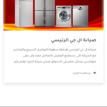
صيانة ال جي الرئيسي
صيانة ال جي الرئيسي هدفها سهولة التواصل السريع والمباشر
مع الشركة لكى يستمتع العميل بالتعامل معنا وان نبقى
متواجدين بشكل مميز فى الاسواق فنحن شركة كبيرة نهتم بكل
التفاصيل المهمة للعميل وان يستمتع بالخدمات التى تنفرد
مشاهدة المزيد
الشركة بها والتى تكون منها خدمة الصيانة التى تكون من أهم
الخدمات التى يرغب بها العميل لأنها تحافظ على كفاءة المنتج
كما أن شركة ال جي تقدم لنا جميع الأجهزة التى نبحث عنها وأقوى
الأسعار التى تكون مناسبة لكثير من العملاء