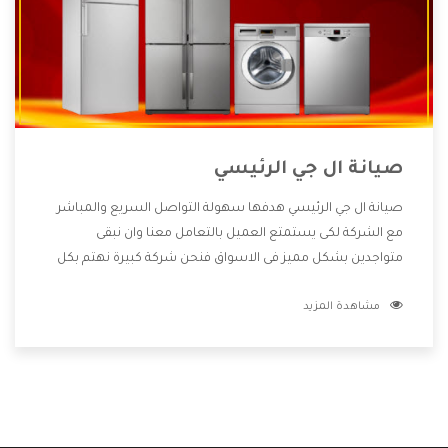
صيانة ال جي الرئيسي
صيانة ال جي الرئيسي هدفها سهولة التواصل السريع والمباشر
مع الشركة لكى يستمتع العميل بالتعامل معنا وان نبقى
متواجدين بشكل مميز فى الاسواق فنحن شركة كبيرة نهتم بكل
التفاصيل المهمة للعميل وان يستمتع بالخدمات التى تنفرد
مشاهدة المزيد
الشركة بها والتى تكون منها خدمة الصيانة التى تكون من أهم
الخدمات التى يرغب بها العميل لأنها تحافظ على كفاءة المنتج
كما أن شركة ال جي تقدم لنا جميع الأجهزة التى نبحث عنها وأقوى
الأسعار التى تكون مناسبة لكثير من العملاء