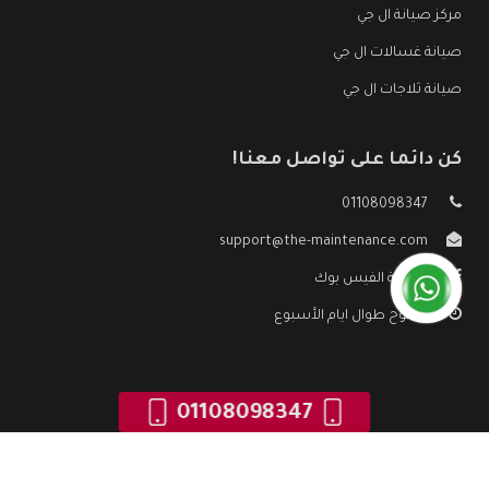
مركز صيانة ال جي
صيانة غسالات ال جي
صيانة ثلاجات ال جي
كن دائما على تواصل معنا!
01108098347
support@the-maintenance.com
صفحة الفيس بوك
مفتوح طوال ايام الأسبوع
01108098347
جميع الحقوق محفوظه ©
صيانة ال جي