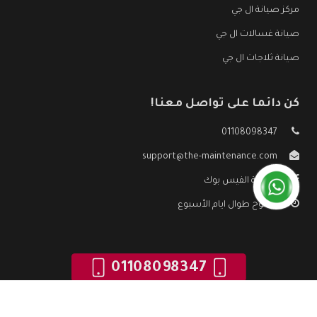
مركز صيانة ال جي
صيانة غسالات ال جي
صيانة ثلاجات ال جي
كن دائما على تواصل معنا!
01108098347
support@the-maintenance.com
صفحة الفيس بوك
مفتوح طوال ايام الأسبوع
01108098347
جميع الحقوق محفوظه ©
صيانة ال جي