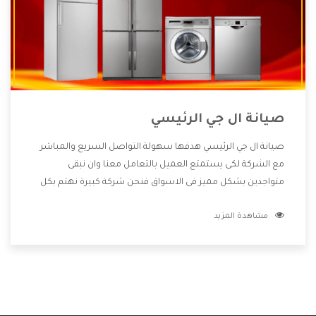
صيانة ال جي الرئيسي
صيانة ال جي الرئيسي هدفها سهولة التواصل السريع والمباشر
مع الشركة لكى يستمتع العميل بالتعامل معنا وان نبقى
متواجدين بشكل مميز فى الاسواق فنحن شركة كبيرة نهتم بكل
التفاصيل المهمة للعميل وان يستمتع بالخدمات التى تنفرد
مشاهدة المزيد
الشركة بها والتى تكون منها خدمة الصيانة التى تكون من أهم
الخدمات التى يرغب بها العميل لأنها تحافظ على كفاءة المنتج
كما أن شركة ال جي تقدم لنا جميع الأجهزة التى نبحث عنها وأقوى
الأسعار التى تكون مناسبة لكثير من العملاء