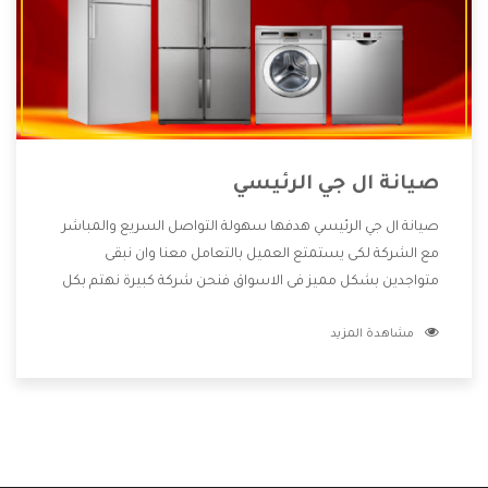
صيانة ال جي الرئيسي
صيانة ال جي الرئيسي هدفها سهولة التواصل السريع والمباشر
مع الشركة لكى يستمتع العميل بالتعامل معنا وان نبقى
متواجدين بشكل مميز فى الاسواق فنحن شركة كبيرة نهتم بكل
التفاصيل المهمة للعميل وان يستمتع بالخدمات التى تنفرد
مشاهدة المزيد
الشركة بها والتى تكون منها خدمة الصيانة التى تكون من أهم
الخدمات التى يرغب بها العميل لأنها تحافظ على كفاءة المنتج
كما أن شركة ال جي تقدم لنا جميع الأجهزة التى نبحث عنها وأقوى
الأسعار التى تكون مناسبة لكثير من العملاء