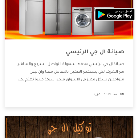
صيانة ال جي الرئيسي
صيانة ال جي الرئيسي هدفها سهولة التواصل السريع والمباشر
مع الشركة لكى يستمتع العميل بالتعامل معنا وان نبقى
متواجدين بشكل مميز فى الاسواق فنحن شركة كبيرة نهتم بكل
التفاصيل المهمة للعميل وان يستمتع بالخدمات التى تنفرد
مشاهدة المزيد
الشركة بها والتى تكون منها خدمة الصيانة التى تكون من أهم
الخدمات التى يرغب بها العميل لأنها تحافظ على كفاءة المنتج
كما أن شركة ال جي تقدم لنا جميع الأجهزة التى نبحث عنها وأقوى
الأسعار التى تكون مناسبة لكثير من العملاء