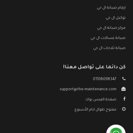
ارقام صيانة ال جي
توكيل ال جي
مركز صيانة ال جي
صيانة غسالات ال جي
صيانة ثلاجات ال جي
كن دائما على تواصل معنا!
01108098347
support@the-maintenance.com
صفحة الفيس بوك
مفتوح طوال ايام الأسبوع