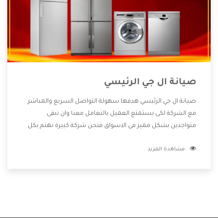
صيانة ال جي الرئيسي
صيانة ال جي الرئيسي هدفها سهولة التواصل السريع والمباشر
مع الشركة لكى يستمتع العميل بالتعامل معنا وان نبقى
متواجدين بشكل مميز فى الاسواق فنحن شركة كبيرة نهتم بكل
التفاصيل المهمة للعميل وان يستمتع بالخدمات التى تنفرد
مشاهدة المزيد
الشركة بها والتى تكون منها خدمة الصيانة التى تكون من أهم
الخدمات التى يرغب بها العميل لأنها تحافظ على كفاءة المنتج
كما أن شركة ال جي تقدم لنا جميع الأجهزة التى نبحث عنها وأقوى
الأسعار التى تكون مناسبة لكثير من العملاء