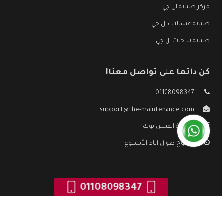
مركز صيانة ال جي
صيانة غسالات ال جي
صيانة ثلاجات ال جي
كن دائما على تواصل معنا!
01108098347
support@the-maintenance.com
صفحة الفيس بوك
مفتوح طوال ايام الأسبوع
01108098347
جميع الحقوق محفوظه ©
صيانة ال جي