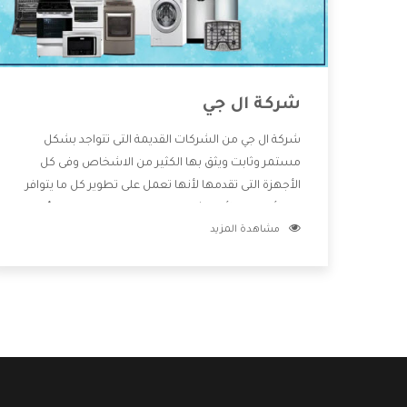
شركة ال جي
شركة ال جي من الشركات القديمة التى تتواجد بشكل
مستمر وثابت ويثق بها الكثير من الاشخاص وفى كل
الأجهزة التى تقدمها لأنها تعمل على تطوير كل ما يتوافر
فى الأسواق ولأنها شركة معروفة تهتم جدا بتوفير أفضل
مشاهدة المزيد
خدمات ما بعد البيع مع المنتجات وتقدم للعملاء أقوى
العروض والخصومات التى تسهل على المستهلك
الاستمتاع بشراء جميع ما نقدمه لكم معنا هتجد كل ما
هو جديد وأفضل