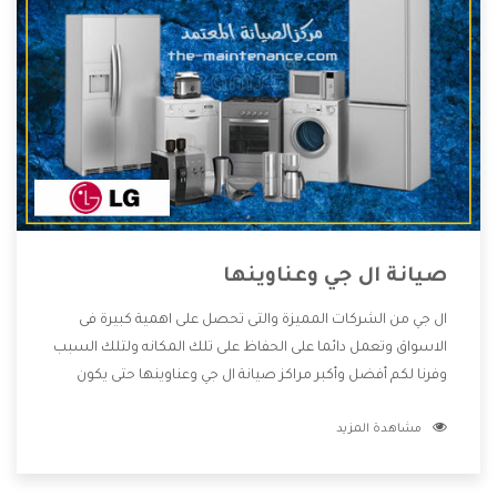
صيانة ال جي وعناوينها
ال جي من الشركات المميزة والتى تحصل على اهمية كبيرة فى
الاسواق وتعمل دائما على الحفاظ على تلك المكانه ولتلك السبب
وفرنا لكم أفضل وأكبر مراكز صيانة ال جي وعناوينها حتى يكون
قريب من كل العملاء ويستطيع القيام بتصليح جميع المنتجات
مشاهدة المزيد
دون اى ازعاج كما أننا نهتم بكل ما يحتاجه المستهلك لكى نحافظ
على ثقتهم بنا ،وهتستمتع بأقوى العروض والخدمات ما بعد البيع
التى ترضى العميل