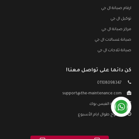
ارقام صيانة ال جي
توكيل ال جي
مركز صيانة ال جي
صيانة غسالات ال جي
صيانة ثلاجات ال جي
كن دائما على تواصل معنا!
01108098347
support@the-maintenance.com
صفحة الفيس بوك
مفتوح طوال ايام الأسبوع