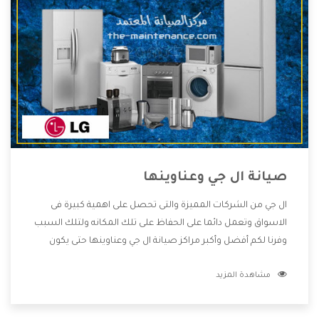
صيانة ال جي وعناوينها
ال جي من الشركات المميزة والتى تحصل على اهمية كبيرة فى
الاسواق وتعمل دائما على الحفاظ على تلك المكانه ولتلك السبب
وفرنا لكم أفضل وأكبر مراكز صيانة ال جي وعناوينها حتى يكون
قريب من كل العملاء ويستطيع القيام بتصليح جميع المنتجات
مشاهدة المزيد
دون اى ازعاج كما أننا نهتم بكل ما يحتاجه المستهلك لكى نحافظ
على ثقتهم بنا ،وهتستمتع بأقوى العروض والخدمات ما بعد البيع
التى ترضى العميل