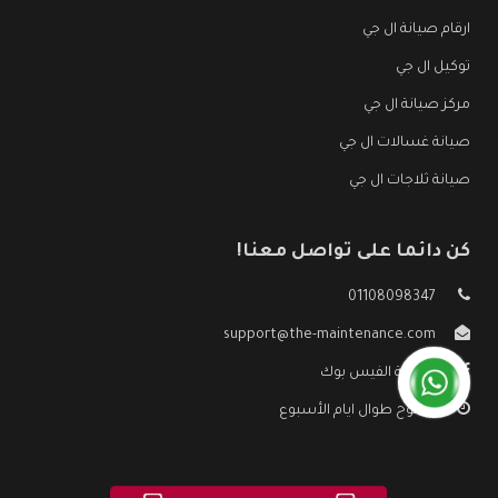
ارقام صيانة ال جي
توكيل ال جي
مركز صيانة ال جي
صيانة غسالات ال جي
صيانة ثلاجات ال جي
كن دائما على تواصل معنا!
01108098347
support@the-maintenance.com
صفحة الفيس بوك
مفتوح طوال ايام الأسبوع