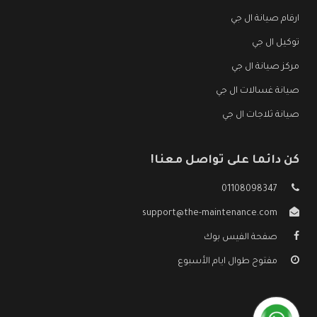
ارقام صيانة ال جي
توكيل ال جي
مركز صيانة ال جي
صيانة غسالات ال جي
صيانة ثلاجات ال جي
كن دائما على تواصل معنا!
01108098347
support@the-maintenance.com
صفحة الفيس بوك
مفتوح طوال ايام الأسبوع