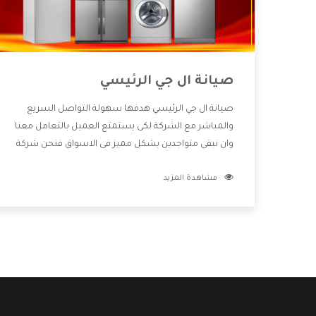
صيانة ال جي الرئيسي
صيانة ال جي الرئيسي هدفها سهولة التواصل السريع
والمباشر مع الشركة لكى يستمتع العميل بالتعامل معنا
وان نبقى متواجدين بشكل مميز فى الاسواق فنحن شركة
كبيرة نهتم بكل التفاصيل المهمة للعميل وان يستمتع
مشاهدة المزيد
بالخدمات التى تنفرد الشركة بها والتى تكون منها خدمة
الصيانة التى تكون من أهم الخدمات التى يرغب بها
العميل لأنها تحافظ على كفاءة المنتج كما أن شركة ال
جي تقدم لنا جميع الأجهزة التى نبحث عنها وأقوى الأسعار
التى تكون مناسبة لكثير من العملاء