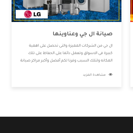
صيانة ال جي وعناوينها
ال جي من الشركات المميزة والتى تحصل على اهمية
كبيرة فى الاسواق وتعمل دائما على الحفاظ على تلك
المكانه ولتلك السبب وفرنا لكم أفضل وأكبر مراكز صيانة
ال جي وعناوينها حتى يكون قريب من كل العملاء
مشاهدة المزيد
ويستطيع القيام بتصليح جميع المنتجات دون اى ازعاج
كما أننا نهتم بكل ما يحتاجه المستهلك لكى نحافظ على
ثقتهم بنا ،وهتستمتع بأقوى العروض والخدمات ما بعد
البيع التى ترضى العميل