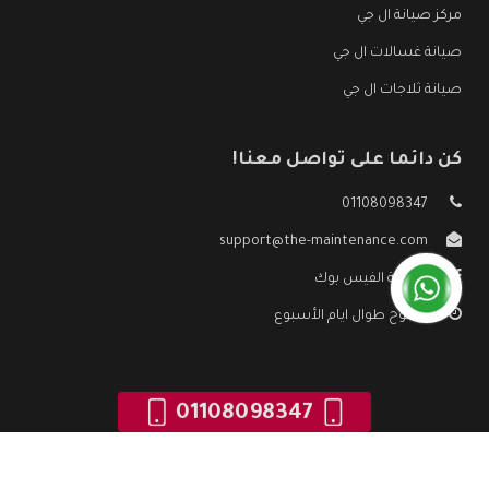
مركز صيانة ال جي
صيانة غسالات ال جي
صيانة ثلاجات ال جي
كن دائما على تواصل معنا!
01108098347
support@the-maintenance.com
صفحة الفيس بوك
مفتوح طوال ايام الأسبوع
01108098347
جميع الحقوق محفوظه ©
صيانة ال جي