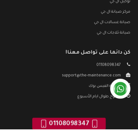
توكيل ال جي
مركز صيانة ال جي
صيانة غسالات ال جي
صيانة ثلاجات ال جي
كن دائما على تواصل معنا!
01108098347
support@the-maintenance.com
صفحة الفيس بوك
مفتوح طوال ايام الأسبوع
01108098347