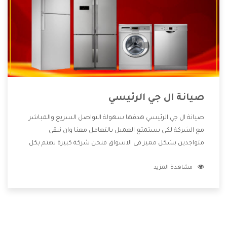
صيانة ال جي الرئيسي
صيانة ال جي الرئيسي هدفها سهولة التواصل السريع والمباشر
مع الشركة لكى يستمتع العميل بالتعامل معنا وان نبقى
متواجدين بشكل مميز فى الاسواق فنحن شركة كبيرة نهتم بكل
التفاصيل المهمة للعميل وان يستمتع بالخدمات التى تنفرد
مشاهدة المزيد
الشركة بها والتى تكون منها خدمة الصيانة التى تكون من أهم
الخدمات التى يرغب بها العميل لأنها تحافظ على كفاءة المنتج
كما أن شركة ال جي تقدم لنا جميع الأجهزة التى نبحث عنها وأقوى
الأسعار التى تكون مناسبة لكثير من العملاء