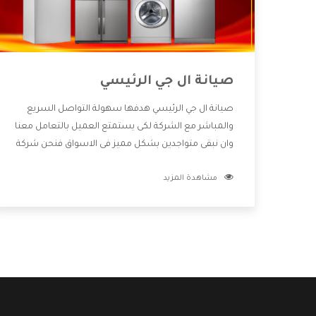
صيانة ال جي الرئيسي
صيانة ال جي الرئيسي هدفها سهولة التواصل السريع
والمباشر مع الشركة لكى يستمتع العميل بالتعامل معنا
وان نبقى متواجدين بشكل مميز فى الاسواق فنحن شركة
كبيرة نهتم بكل التفاصيل المهمة للعميل وان يستمتع
مشاهدة المزيد
بالخدمات التى تنفرد الشركة بها والتى تكون منها خدمة
الصيانة التى تكون من أهم الخدمات التى يرغب بها
العميل لأنها تحافظ على كفاءة المنتج كما أن شركة ال
جي تقدم لنا جميع الأجهزة التى نبحث عنها وأقوى الأسعار
التى تكون مناسبة لكثير من العملاء