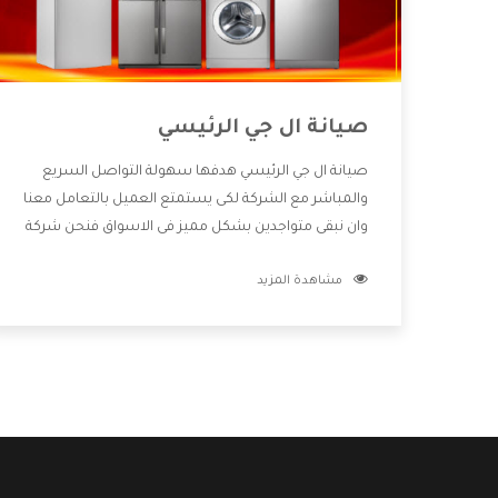
صيانة ال جي الرئيسي
صيانة ال جي الرئيسي هدفها سهولة التواصل السريع
والمباشر مع الشركة لكى يستمتع العميل بالتعامل معنا
وان نبقى متواجدين بشكل مميز فى الاسواق فنحن شركة
كبيرة نهتم بكل التفاصيل المهمة للعميل وان يستمتع
مشاهدة المزيد
بالخدمات التى تنفرد الشركة بها والتى تكون منها خدمة
الصيانة التى تكون من أهم الخدمات التى يرغب بها
العميل لأنها تحافظ على كفاءة المنتج كما أن شركة ال
جي تقدم لنا جميع الأجهزة التى نبحث عنها وأقوى الأسعار
التى تكون مناسبة لكثير من العملاء