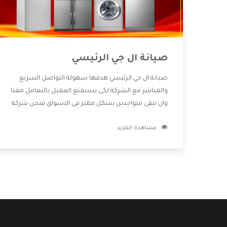
صيانة ال جي الرئيسي
صيانة ال جي الرئيسي هدفها سهولة التواصل السريع
والمباشر مع الشركة لكى يستمتع العميل بالتعامل معنا
وان نبقى متواجدين بشكل مميز فى الاسواق فنحن شركة
كبيرة نهتم بكل التفاصيل المهمة للعميل وان يستمتع
مشاهدة المزيد
بالخدمات التى تنفرد الشركة بها والتى تكون منها خدمة
الصيانة التى تكون من أهم الخدمات التى يرغب بها
العميل لأنها تحافظ على كفاءة المنتج كما أن شركة ال
جي تقدم لنا جميع الأجهزة التى نبحث عنها وأقوى الأسعار
التى تكون مناسبة لكثير من العملاء