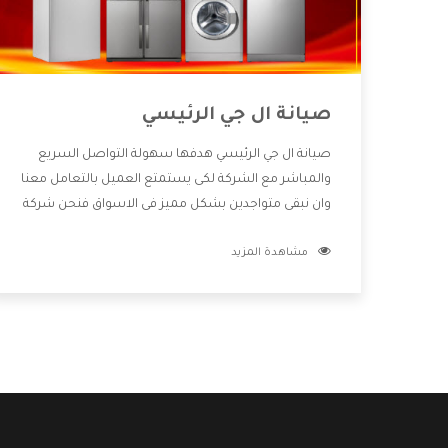
صيانة ال جي الرئيسي
صيانة ال جي الرئيسي هدفها سهولة التواصل السريع
والمباشر مع الشركة لكى يستمتع العميل بالتعامل معنا
وان نبقى متواجدين بشكل مميز فى الاسواق فنحن شركة
كبيرة نهتم بكل التفاصيل المهمة للعميل وان يستمتع
مشاهدة المزيد
بالخدمات التى تنفرد الشركة بها والتى تكون منها خدمة
الصيانة التى تكون من أهم الخدمات التى يرغب بها
العميل لأنها تحافظ على كفاءة المنتج كما أن شركة ال
جي تقدم لنا جميع الأجهزة التى نبحث عنها وأقوى الأسعار
التى تكون مناسبة لكثير من العملاء