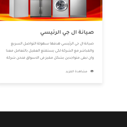
صيانة ال جي الرئيسي
صيانة ال جي الرئيسي هدفها سهولة التواصل السريع
والمباشر مع الشركة لكى يستمتع العميل بالتعامل معنا
وان نبقى متواجدين بشكل مميز فى الاسواق فنحن شركة
كبيرة نهتم بكل التفاصيل المهمة للعميل وان يستمتع
مشاهدة المزيد
بالخدمات التى تنفرد الشركة بها والتى تكون منها خدمة
الصيانة التى تكون من أهم الخدمات التى يرغب بها
العميل لأنها تحافظ على كفاءة المنتج كما أن شركة ال
جي تقدم لنا جميع الأجهزة التى نبحث عنها وأقوى الأسعار
التى تكون مناسبة لكثير من العملاء