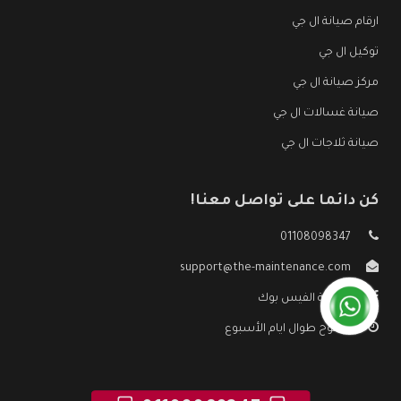
ارقام صيانة ال جي
توكيل ال جي
مركز صيانة ال جي
صيانة غسالات ال جي
صيانة ثلاجات ال جي
كن دائما على تواصل معنا!
01108098347
support@the-maintenance.com
صفحة الفيس بوك
مفتوح طوال ايام الأسبوع